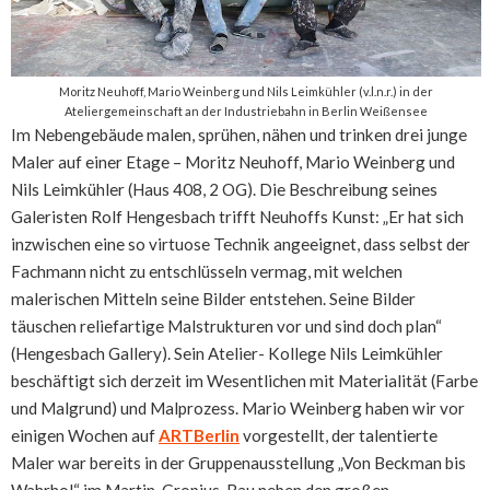
Moritz Neuhoff, Mario Weinberg und Nils Leimkühler (v.l.n.r.) in der
Ateliergemeinschaft an der Industriebahn in Berlin Weißensee
Im Nebengebäude malen, sprühen, nähen und trinken drei junge
Maler auf einer Etage – Moritz Neuhoff, Mario Weinberg und
Nils Leimkühler (Haus 408, 2 OG). Die Beschreibung seines
Galeristen Rolf Hengesbach trifft Neuhoffs Kunst: „Er hat sich
inzwischen eine so virtuose Technik angeeignet, dass selbst der
Fachmann nicht zu entschlüsseln vermag, mit welchen
malerischen Mitteln seine Bilder entstehen. Seine Bilder
täuschen reliefartige Malstrukturen vor und sind doch plan“
(Hengesbach Gallery). Sein Atelier- Kollege Nils Leimkühler
beschäftigt sich derzeit im Wesentlichen mit Materialität (Farbe
und Malgrund) und Malprozess. Mario Weinberg haben wir vor
einigen Wochen auf
ARTBerlin
vorgestellt, der talentierte
Maler war bereits in der Gruppenausstellung „Von Beckman bis
Wahrhol“ im Martin-Gropius-Bau neben den großen