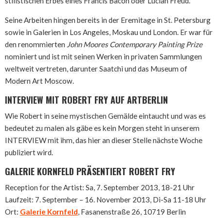
stilistischen Erbes eines Francis Bacon oder Lucian Freud.
Seine Arbeiten hingen bereits in der Eremitage in St. Petersburg
sowie in Galerien in Los Angeles, Moskau und London. Er war für
den renommierten
John Moores Contemporary Painting Prize
nominiert und ist mit seinen Werken in privaten Sammlungen
weltweit vertreten, darunter Saatchi und das Museum of
Modern Art Moscow.
INTERVIEW MIT ROBERT FRY AUF ARTBERLIN
Wie Robert in seine mystischen Gemälde eintaucht und was es
bedeutet zu malen als gäbe es kein Morgen steht in unserem
INTERVIEW mit ihm, das hier an dieser Stelle nächste Woche
publiziert wird.
GALERIE KORNFELD PRÄSENTIERT ROBERT FRY
Reception for the Artist: Sa, 7. September 2013, 18-21 Uhr
Laufzeit: 7. September – 16. November 2013, Di-Sa 11-18 Uhr
Ort:
Galerie Kornfeld
, Fasanenstraße 26, 10719 Berlin