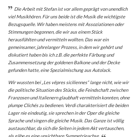
Die Arbeit mit Stefan ist vor allem geprägt von unendlich
viel Musikhören. Für uns beide ist die Musik die wichtigste
Bezugsquelle. Wir haben meistens mit Assoziationen oder
Stimmungen begonnen, die wir aus einem Stück
herausfühlten und vermitteln wollten. Das war ein
gemeinsamer, jahrelanger Prozess, in dem wir gehört und
diskutiert haben bis ich z.B. die perfekte Färbung und
Zusammensetzung der goldenen Balkone und der Decke
gefunden hatte, eine Spezialmischung aus Autolack.
Wir wussten bei „Les vêpres siciliennes“ lange nicht, wie wir
die politische Situation des Stücks, die Feindschaft zwischen
Franzosen und Italienern glaubhaft vermitteln konnten, ohne
plumpe Clichés zu bedienen. Verdi charakterisiert die beiden
Lager nie eindeutig, sie sprechen in der Oper die gleiche
Sprache und singen die gleiche Musik. Das Ganze ist völlig
austauschbar, da sich die Seiten in jedem Akt vertauschen,
als gäbe es eine unsichtbare Symmetrieachse.