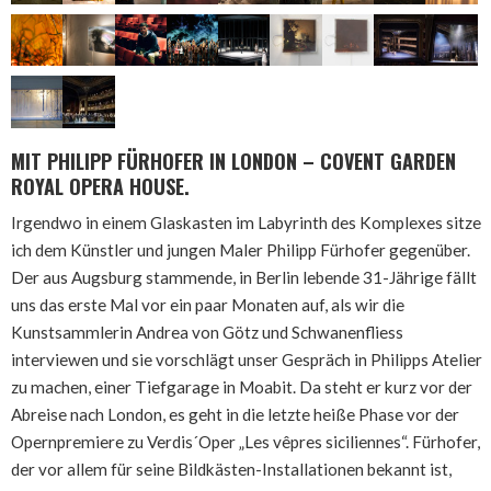
MIT PHILIPP FÜRHOFER IN LONDON – COVENT GARDEN
ROYAL OPERA HOUSE.
Irgendwo in einem Glaskasten im Labyrinth des Komplexes sitze
ich dem Künstler und jungen Maler Philipp Fürhofer gegenüber.
Der aus Augsburg stammende, in Berlin lebende 31-Jährige fällt
uns das erste Mal vor ein paar Monaten auf, als wir die
Kunstsammlerin Andrea von Götz und Schwanenfliess
interviewen und sie vorschlägt unser Gespräch in Philipps Atelier
zu machen, einer Tiefgarage in Moabit. Da steht er kurz vor der
Abreise nach London, es geht in die letzte heiße Phase vor der
Opernpremiere zu Verdis´Oper „Les vêpres siciliennes“. Fürhofer,
der vor allem für seine Bildkästen-Installationen bekannt ist,