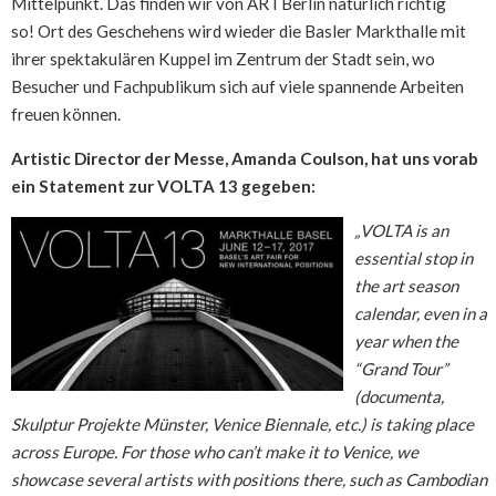
Mittelpunkt. Das finden wir von ARTBerlin natürlich richtig
so! Ort des Geschehens wird wieder die Basler Markthalle mit
ihrer spektakulären Kuppel im Zentrum der Stadt sein, wo
Besucher und Fachpublikum sich auf viele spannende Arbeiten
freuen können.
Artistic Director der Messe, Amanda Coulson, hat uns vorab
ein Statement zur VOLTA 13 gegeben:
„VOLTA is an
essential stop in
the art season
calendar, even in a
year when the
“Grand Tour”
(documenta,
Skulptur Projekte Münster, Venice Biennale, etc.) is taking place
across Europe. For those who can’t make it to Venice, we
showcase several artists with positions there, such as Cambodian