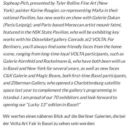
Sopheap Pich, presented by Tyler Rollins Fine Art (New
York); painter Karine Rougier, co-representing Malta in their
national Pavilion, has new works on show with Galerie Dukan
(Paris/Leipzig); and Paris-based Moroccan artist mounir fatmi,
featured in the NSK State Pavilion, who will be exhibiting key
works with his Düsseldorf gallery Conrads at2 VOLTA. For
Berliners, you’ll always find some friendly faces from the home
scene, ranging from long-time loyal VOLTA participants, such as
Galerie Kornfeld and Rockelmann &, who have both been with us
in Basel and New York for several years, as well as new faces
C&K Galerie and Magic Beans, both first-time Basel participants,
and Zilberman Gallery, who opened a Charlottenburg satellite
space last year to complement the gallery’s programming in
Istanbul. I am proud of our 70 exhibitors and look forward to
opening our “Lucky 13” edition in Basel!“
Wir werfen einen näheren Blick auf die Berliner Galerien, die bei
der Volta Art Fair in Basel zu sehen sein werden: