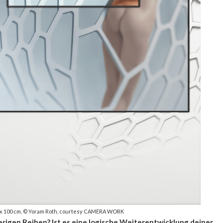
0 x 100 cm, © Yoram Roth, courtesy CAMERA WORK
erigen Reihen? Ist es eine logische Weiterentwicklung deiner