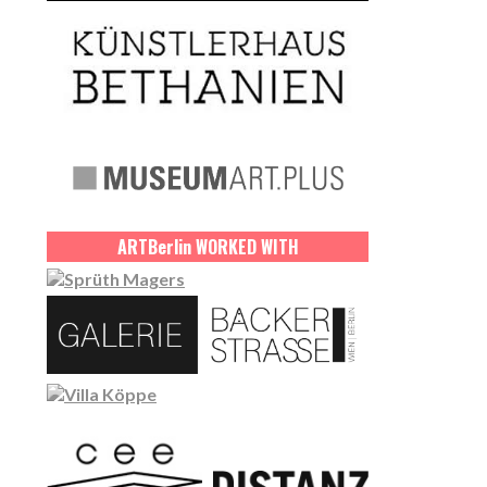
ART
Berlin
WORKED WITH