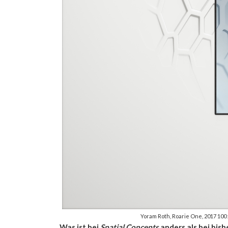
Yoram Roth, Roarie One, 2017 10
Was ist bei
Spatial Concepts
anders als bei bish